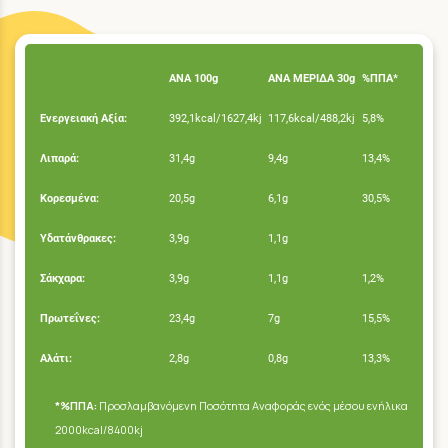
ΑΝΑ 100g
ΑΝΑ ΜΕΡΙΔΑ 30g
%ΠΠΑ*
Ενεργειακή Αξία:
392,1kcal/1627,4kj
117,6kcal/488,2kj
5,8%
Λιπαρά:
31,4g
9,4g
13,4%
Κορεσμένα:
20,5g
6,1g
30,5%
Υδατάνθρακες:
3,9g
1,1g
Σάκχαρα:
3,9g
1,1g
1,2%
Πρωτεΐνες:
23,4g
7g
15,5%
Αλάτι:
2,8g
0,8g
13,3%
*%ΠΠΑ:
Προσλαμβανόμενη Ποσότητα Αναφοράς ενός μέσου ενήλικα
2000kcal/8400kj