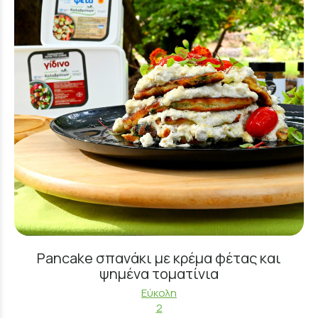
Pancake σπανάκι με κρέμα φέτας και
ψημένα τοματίνια
Εύκολη
2