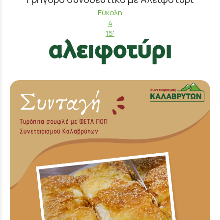
Εύκολη
4
15'