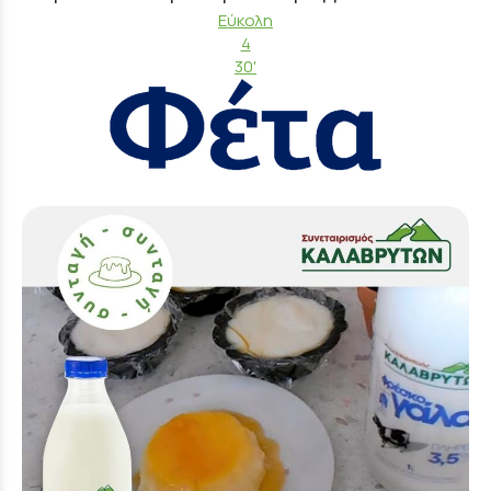
Εύκολη
4
30'