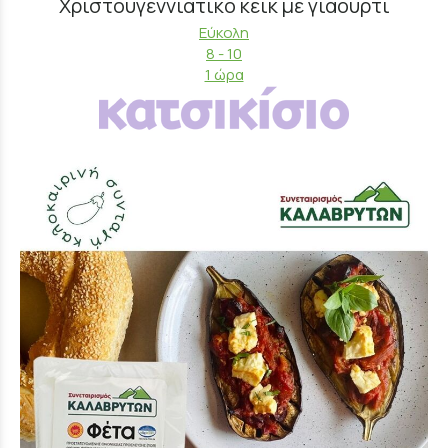
Χριστουγεννιάτικο κέικ με γιαούρτι
Εύκολη
8 - 10
1 ώρα