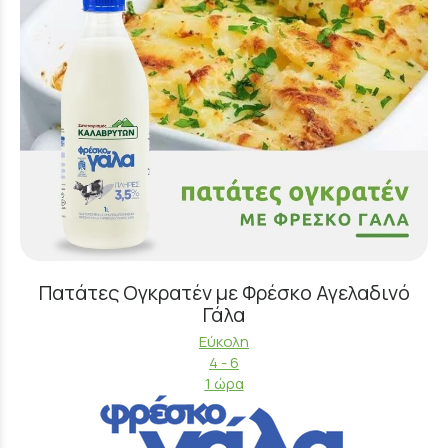
Πατάτες Ογκρατέν με Φρέσκο Αγελαδινό
Γάλα
Εύκολη
4 - 6
1 ώρα