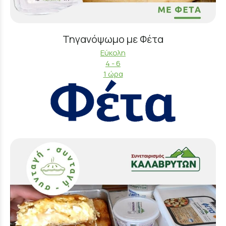
Τηγανόψωμο με Φέτα
Εύκολη
4 - 6
1 ώρα