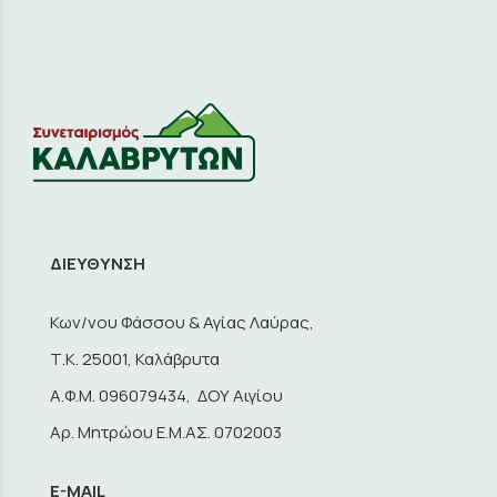
ΔΙΕΥΘΥΝΣΗ
Κων/νου Φάσσου & Αγίας Λαύρας,
Τ.Κ. 25001, Καλάβρυτα
A.Φ.Μ. 096079434, ΔΟΥ Αιγίου
Αρ. Μητρώου Ε.Μ.ΑΣ. 0702003
E-MAIL