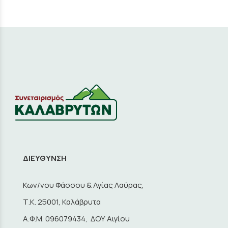
ΔΙΕΥΘΥΝΣΗ
Κων/νου Φάσσου & Αγίας Λαύρας,
Τ.Κ. 25001, Καλάβρυτα
A.Φ.Μ. 096079434, ΔΟΥ Αιγίου