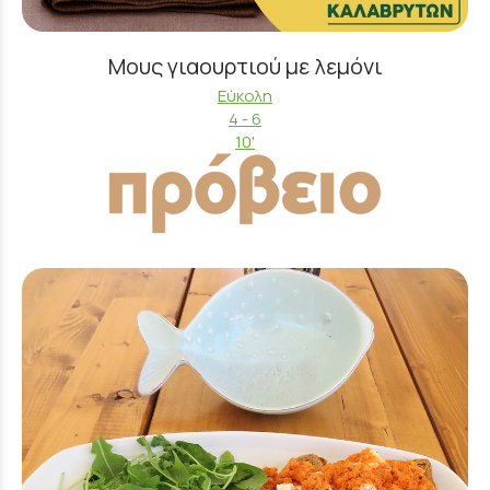
Μους γιαουρτιού με λεμόνι
Εύκολη
4 - 6
10'