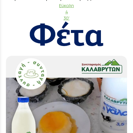
Εύκολη
4
30'