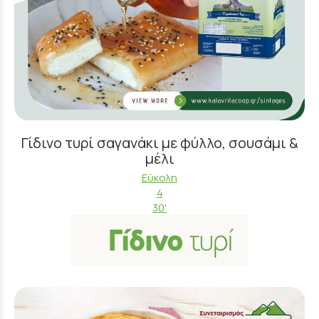
Γίδινο τυρί σαγανάκι με φύλλο, σουσάμι &
μέλι
Εύκολη
4
30'