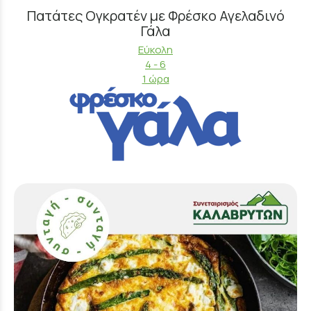
Πατάτες Ογκρατέν με Φρέσκο Αγελαδινό
Γάλα
Εύκολη
4 - 6
1 ώρα