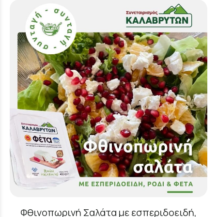
Φθινοπωρινή Σαλάτα με εσπεριδοειδή,