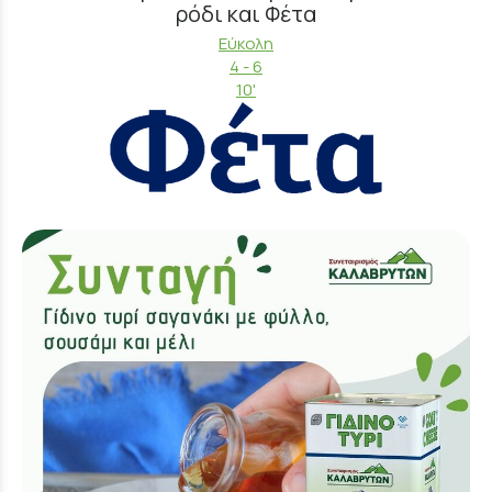
ρόδι και Φέτα
Εύκολη
4 - 6
10'