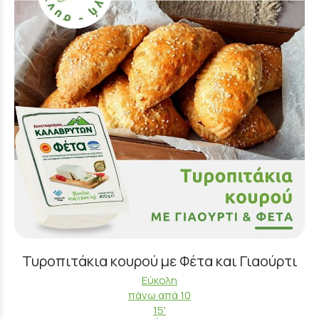
Τυροπιτάκια κουρού με Φέτα και Γιαούρτι
Εύκολη
πάνω απά 10
15'