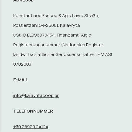
Konstantinou Fassou & Agia Lavra Straße,
Postleitzahl GR-25001, Kalavryta
USt-ID EL096079434, Finanzamt: Aigio
Registrierungsnummer (Nationales Register
landwirtschaftlicher Genossenschaften, E.M.AS)
0702003
E-MAIL
info@kalavritacoop.gr
TELEFONNUMMER
+30 26920 24124