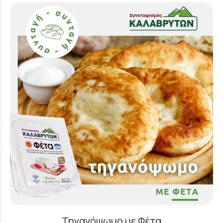
Τηγανόψωμο με Φέτα