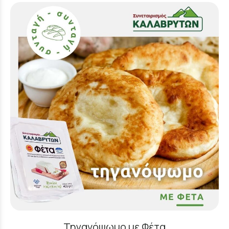
Τηγανόψωμο με Φέτα