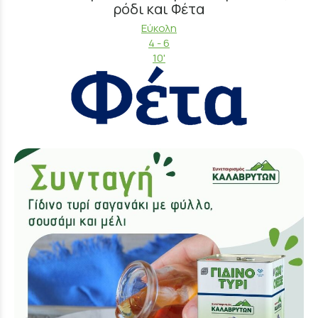
ρόδι και Φέτα
Εύκολη
4 - 6
10'