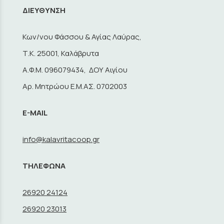
ΔΙΕΥΘΥΝΣΗ
Κων/νου Φάσσου & Αγίας Λαύρας,
Τ.Κ. 25001, Καλάβρυτα
A.Φ.Μ. 096079434, ΔΟΥ Αιγίου
Αρ. Μητρώου Ε.Μ.ΑΣ. 0702003
E-MAIL
info@kalavritacoop.gr
ΤΗΛΕΦΩΝΑ
26920 24124
26920 23013