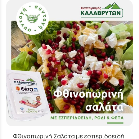
Φθινοπωρινή Σαλάτα με εσπεριδοειδή,