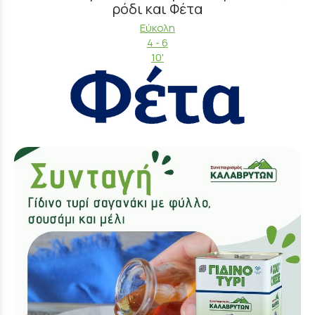
ρόδι και Φέτα
Εύκολη
4 - 6
10'