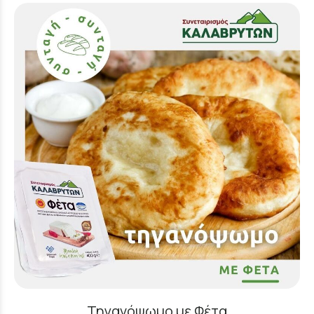
Τηγανόψωμο με Φέτα