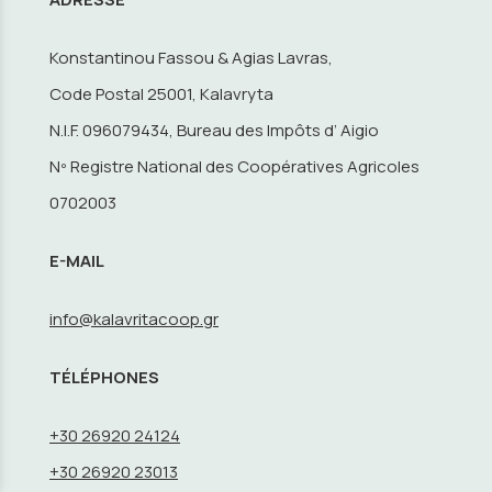
Konstantinou Fassou & Agias Lavras,
Code Postal 25001, Kalavryta
N.I.F. 096079434, Bureau des Impôts d’ Aigio
Nº Registre National des Coopératives Agricoles
0702003
E-MAIL
info@kalavritacoop.gr
TÉLÉPHONES
+30 26920 24124
+30 26920 23013