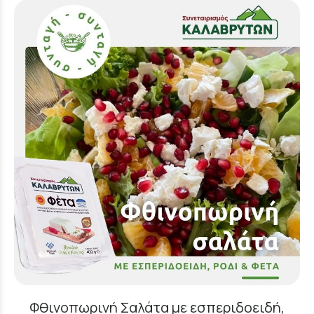
Φθινοπωρινή Σαλάτα με εσπεριδοειδή,