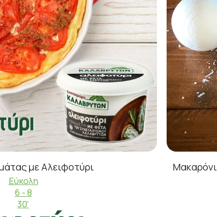
μάτας με Αλειφοτύρι
Μακαρόνι
Εύκολη
6 - 8
30'