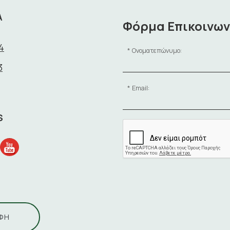
Α
Φόρμα Επικοινων
4
Ονοματεπώνυμο:
3
Email:
S
ΦΗ