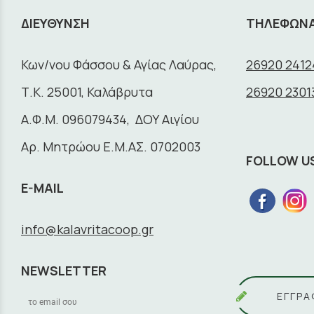
ΔΙΕΥΘΥΝΣΗ
ΤΗΛΕΦΩΝ
Κων/νου Φάσσου & Αγίας Λαύρας,
26920 2412
Τ.Κ. 25001, Καλάβρυτα
26920 2301
A.Φ.Μ. 096079434, ΔΟΥ Αιγίου
Αρ. Μητρώου Ε.Μ.ΑΣ. 0702003
FOLLOW U
E-MAIL
info@kalavritacoop.gr
NEWSLETTER
ΕΓΓΡΑ