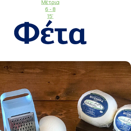
Μέτρια
6 - 8
15'