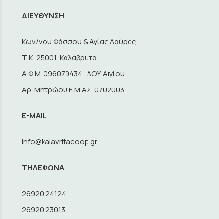
ΔΙΕΥΘΥΝΣΗ
Κων/νου Φάσσου & Αγίας Λαύρας,
Τ.Κ. 25001, Καλάβρυτα
A.Φ.Μ. 096079434, ΔΟΥ Αιγίου
Αρ. Μητρώου Ε.Μ.ΑΣ. 0702003
E-MAIL
info@kalavritacoop.gr
ΤΗΛΕΦΩΝΑ
26920 24124
26920 23013