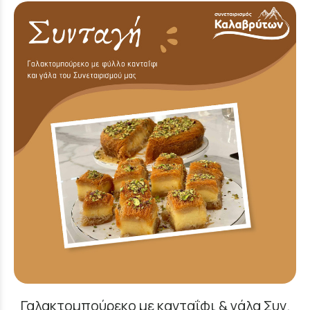
Γαλακτομπούρεκο με κανταΐφι & γάλα Συν.