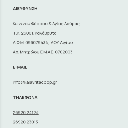
ΔΙΕΥΘΥΝΣΗ
Κων/νου Φάσσου & Αγίας Λαύρας,
Τ.Κ. 25001, Καλάβρυτα
A.Φ.Μ. 096079434, ΔΟΥ Αιγίου
Αρ. Μητρώου Ε.Μ.ΑΣ. 0702003
E-MAIL
info@kalavritacoop.gr
ΤΗΛΕΦΩΝΑ
26920 24124
26920 23013