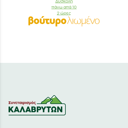
Δύσκολη
πάνω απά 10
2 ώρες