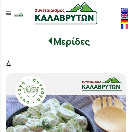
menu
Μερίδες
4