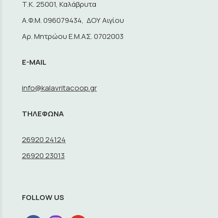
Τ.Κ. 25001, Καλάβρυτα
A.Φ.Μ. 096079434, ΔΟΥ Αιγίου
Αρ. Μητρώου Ε.Μ.ΑΣ. 0702003
E-MAIL
info@kalavritacoop.gr
ΤΗΛΕΦΩΝΑ
26920 24124
26920 23013
FOLLOW US