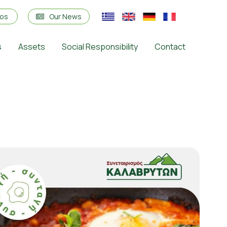
eos
Our News
s
Assets
Social Responsibility
Contact