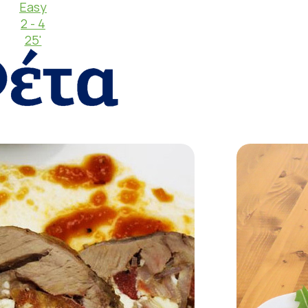
Easy
2 - 4
25'