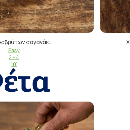
λαβρύτων σαγανάκι
Χ
Easy
2 - 4
10'