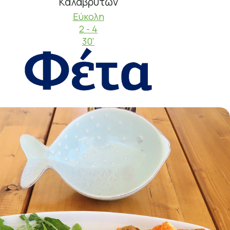
Καλαβρύτων
Εύκολη
2 - 4
30'