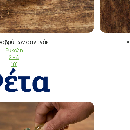
λαβρύτων σαγανάκι
Χ
Εύκολη
2 - 4
10'