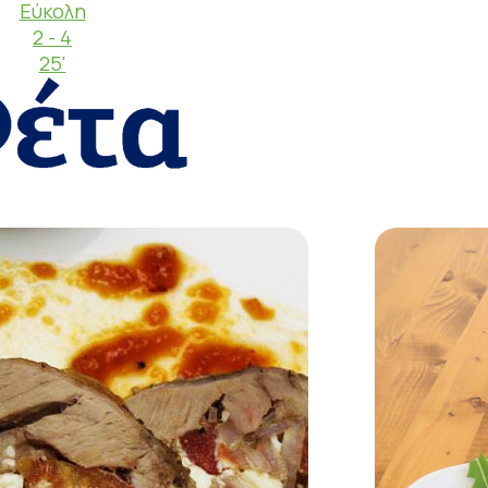
Εύκολη
2 - 4
25'