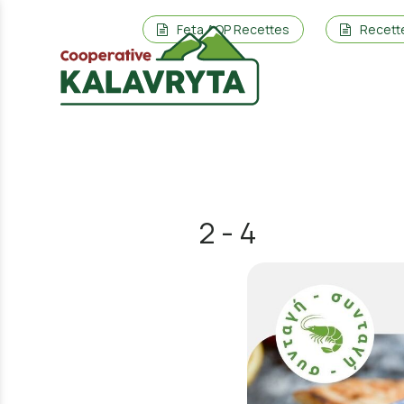
Feta AOP Recettes
Recett
2 - 4