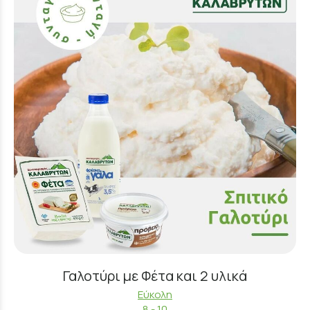
Γαλοτύρι με Φέτα και 2 υλικά
Εύκολη
8 - 10