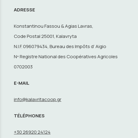
ADRESSE
Konstantinou Fassou & Agias Lavras,
Code Postal 25001, Kalavryta
N.I.F. 096079434, Bureau des Impôts d’ Aigio
Nº Registre National des Coopératives Agricoles
0702003
E-MAIL
info@kalavritacoop.gr
TÉLÉPHONES
+30 26920 24124