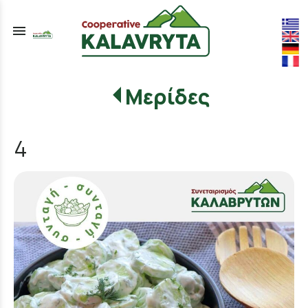
menu
Μερίδες
4