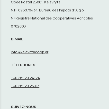
Code Postal 25001, Kalavryta
N.I.F. 096079434, Bureau des Impôts d’ Aigio
Nº Registre National des Coopératives Agricoles
0702003
E-MAIL
info@kalavritacoop.gr
TÉLÉPHONES
+30 26920 24124
+30 26920 23013
SUIVEZ-NOUS