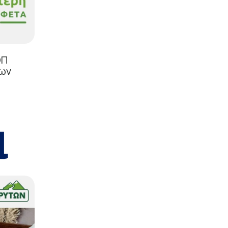
ΟΠ
των