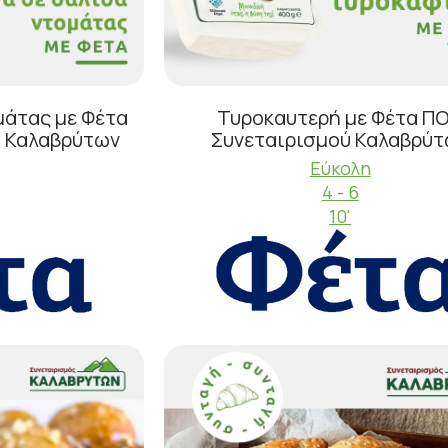
μάτας με Φέτα
Τυροκαυτερή με Φέτα Π
ύ Καλαβρύτων
Συνεταιρισμού Καλαβρύ
Εύκολη
4 - 6
10'