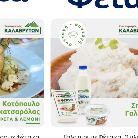
ς με φέτα και
Γαλοτύρι με Φέτα και 2 υλ