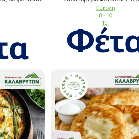
Εύκολη
8 - 10
10'