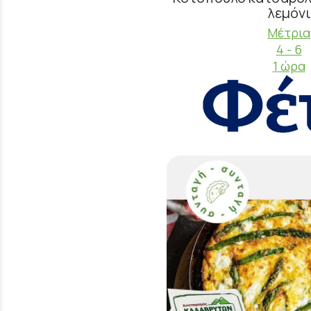
λεμόνι
Μέτρια
4 - 6
1 ώρα