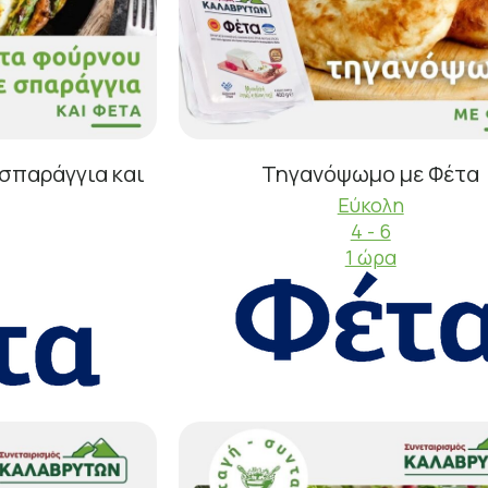
σπαράγγια και
Τηγανόψωμο με Φέτα
Εύκολη
4 - 6
1 ώρα