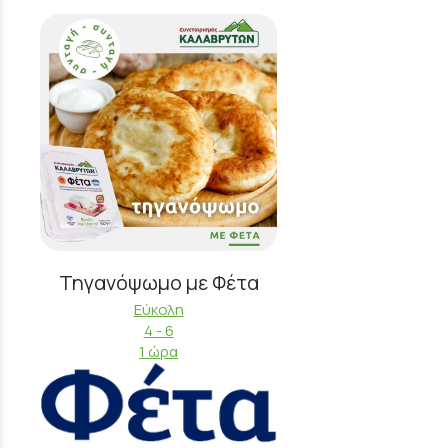
Τηγανόψωμο με Φέτα
Εύκολη
4 - 6
1 ώρα