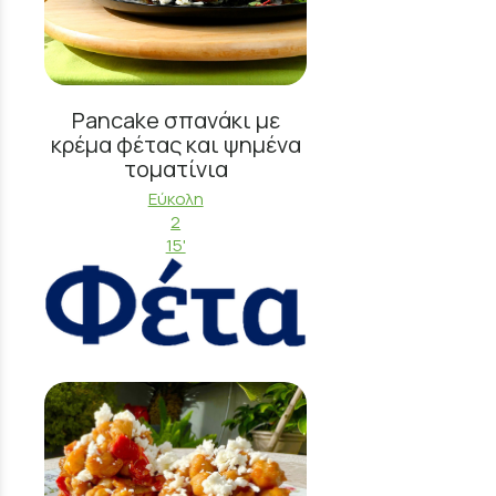
Pancake σπανάκι με
κρέμα φέτας και ψημένα
τοματίνια
Εύκολη
2
15'