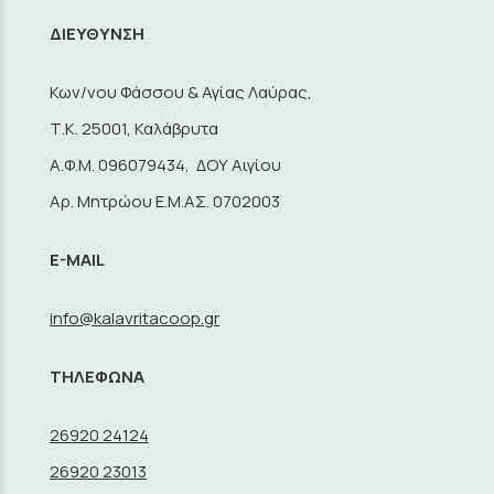
ΔΙΕΥΘΥΝΣΗ
Κων/νου Φάσσου & Αγίας Λαύρας,
Τ.Κ. 25001, Καλάβρυτα
A.Φ.Μ. 096079434, ΔΟΥ Αιγίου
Αρ. Μητρώου Ε.Μ.ΑΣ. 0702003
E-MAIL
info@kalavritacoop.gr
ΤΗΛΕΦΩΝΑ
26920 24124
26920 23013