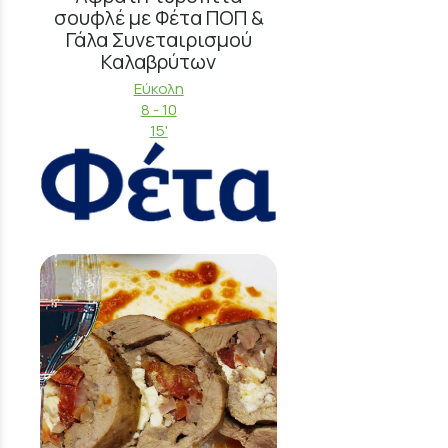
σουφλέ με Φέτα ΠΟΠ &
Γάλα Συνεταιρισμού
Καλαβρύτων
Εύκολη
8 - 10
15'