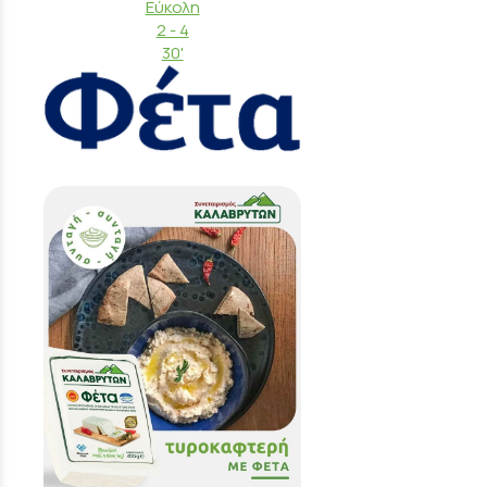
Εύκολη
2 - 4
30'