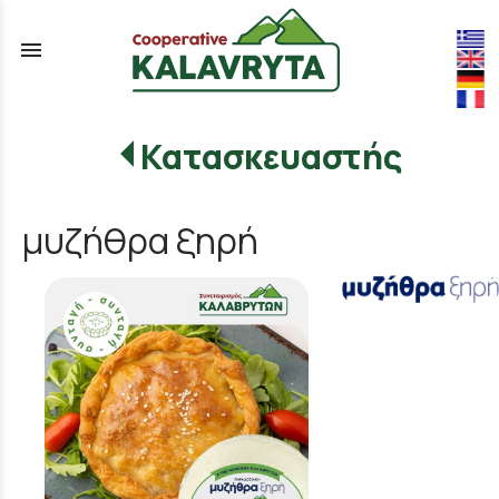
menu
Κατασκευαστής
μυζήθρα ξηρή