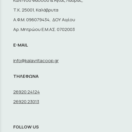
Κων/νου Φάσσου & Αγίας Λαύρας,
Τ.Κ. 25001, Καλάβρυτα
A.Φ.Μ. 096079434, ΔΟΥ Αιγίου
Αρ. Μητρώου Ε.Μ.ΑΣ. 0702003
E-MAIL
info@kalavritacoop.gr
ΤΗΛΕΦΩΝΑ
26920 24124
26920 23013
FOLLOW US