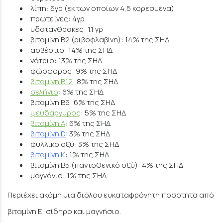
λίπη: 6γρ (εκ των οποίων 4,5 κορεσμένα)
πρωτεΐνες: 4γρ
υδατάνθρακες: 1.1 γρ
βιταμίνη Β2 (ριβοφλαβίνη): 14% της ΣΗΔ
ασβέστιο: 14% της ΣΗΔ
νάτριο: 13% της ΣΗΔ
φώσφορος: 9% της ΣΗΔ
βιταμίνη B12
: 8% της ΣΗΔ
σελήνιο
: 6% της ΣΗΔ
βιταμίνη B6: 6% της ΣΗΔ
ψευδάργυρος
: 5% της ΣΗΔ
βιταμίνη Α
: 6% της ΣΗΔ
βιταμίνη D
: 3% της ΣΗΔ
φυλλικό οξύ: 3% της ΣΗΔ
βιταμίνη Κ
: 1% της ΣΗΔ
βιταμίνη Β5 (παντοθενικό οξύ): 4% της ΣΗΔ
μαγγάνιο: 1% της ΣΗΔ
Περιέχει ακόμη μια διόλου ευκαταφρόνητη ποσότητα από
βιταμίνη Ε, σίδηρο και μαγνήσιο.