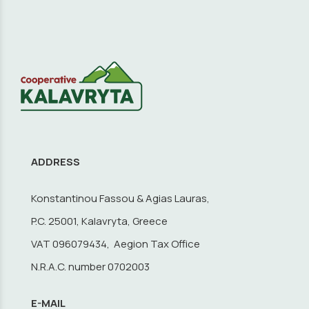
ADDRESS
Konstantinou Fassou & Agias Lauras,
P.C. 25001, Kalavryta, Greece
VAT 096079434, Aegion Tax Office
N.R.A.C. number 0702003
E-MAIL