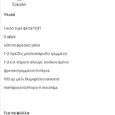
Εύκολη
Υλικά
1 κιλό τυρί φέτα ΠΟΠ
2 αβγά
400 ml φρέσκο γάλα
1-2 πρέζες μοσχοκάρυδο τριμμένο
1-2 κ.σ. κίτρινο αλεύρι, κοσκινισμένο
φρεσκοτριμμένα πιπέρια
100 γρ. μέλι θυμαρίσιο εκλεκτό
παπαρουνόσπορο ή σουσάμι
Για τα φύλλα