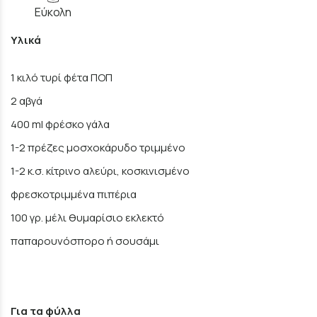
Εύκολη
Υλικά
1 κιλό τυρί φέτα ΠΟΠ
2 αβγά
400 ml φρέσκο γάλα
1-2 πρέζες μοσχοκάρυδο τριμμένο
1-2 κ.σ. κίτρινο αλεύρι, κοσκινισμένο
φρεσκοτριμμένα πιπέρια
100 γρ. μέλι θυμαρίσιο εκλεκτό
παπαρουνόσπορο ή σουσάμι
Για τα φύλλα