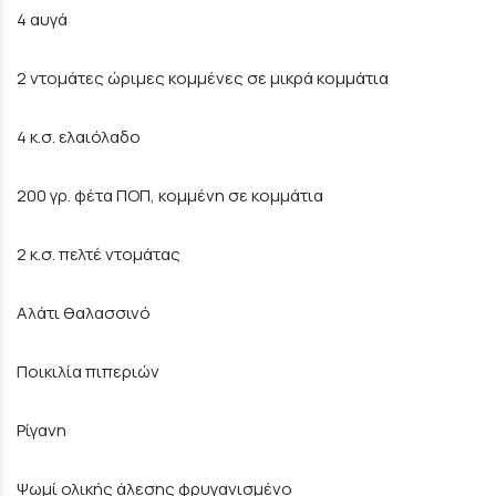
4 αυγά
2 ντομάτες ώριμες κομμένες σε μικρά κομμάτια
4 κ.σ. ελαιόλαδο
200 γρ. φέτα ΠΟΠ, κομμένη σε κομμάτια
2 κ.σ. πελτέ ντομάτας
Αλάτι θαλασσινό
Ποικιλία πιπεριών
Ρίγανη
Ψωμί ολικής άλεσης φρυγανισμένο