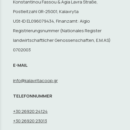
Konstantinou Fassou & Agia Lavra Straße,
Postleitzahl GR-25001, Kalavryta
USt-ID EL096079434, Finanzamt: Aigio
Registrierungsnummer (Nationales Register
landwirtschaftlicher Genossenschaften, E.M.AS)
0702003
E-MAIL
info@kalavritacoop.gr
TELEFONNUMMER
+30 26920 24124
+30 26920 23013