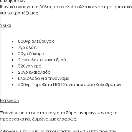
Καλαβρύτων.
Ιδανικό σνακ για τη βόλτα, το σχολείο αλλά και νόστιμο ορεκτικό
για το τραπέζι μας!
Υλικά
600γρ αλεύρι γοχ
7γρ αλάτι
20γρ ζάχαρη
2 φακελάκια μαγιά ξερή
320γρ νερό
20γρ ελαιόλαδο
Ελαιόλαδο για τηγάνισμα
400γρ Τυρί Φετα ΠΟΠ Συνεταιρισμού Καλαβρύτων
Εκτέλεση
Ξεκινάμε με τα συστατικά για τη ζύμη, αναμειγνύοντάς τα
προσεκτικά και ζυμώνουμε ελαφρώς.
Αφήνουμε τη ζύμη να ξεκουραστεί για 40 λεπτά πριν την