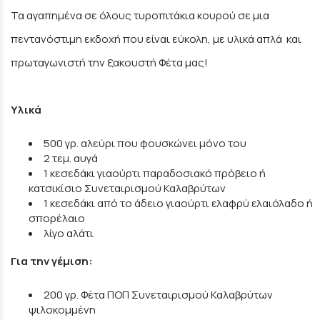
Τα αγαπημένα σε όλους τυροπιτάκια κουρού σε μια
πεντανόστιμη εκδοχή που είναι εύκολη, με υλικά απλά και
πρωταγωνιστή την ξακουστή Φέτα μας!
Υλικά
500 γρ. αλεύρι που φουσκώνει μόνο του
2 τεμ. αυγά
1 κεσεδάκι γιαούρτι παραδοσιακό πρόβειο ή
κατσικίσιο Συνεταιρισμού Καλαβρύτων
1 κεσεδάκι από το άδειο γιαούρτι ελαφρύ ελαιόλαδο ή
σπορέλαιο
λίγο αλάτι
Για την γέμιση:
200 γρ. Φέτα ΠΟΠ Συνεταιρισμού Καλαβρύτων
ψιλοκομμένη