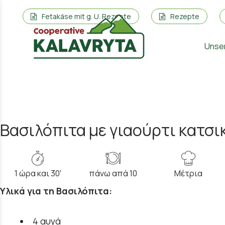
Fetakäse mit g. U. Rezepte
Rezepte
Unse
Βασιλόπιτα με γιαούρτι κατσι
1 ώρα και 30'
πάνω απά 10
Μέτρια
Υλικά για τη Βασιλόπιτα:
4 αυγά