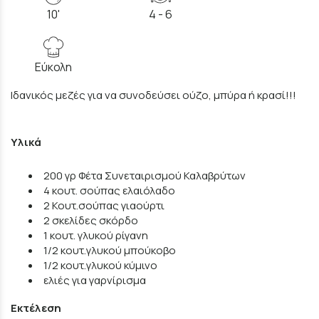
10'
4 - 6
Εύκολη
Ιδανικός μεζές για να συνοδεύσει ούζο, μπύρα ή κρασί!!!
Υλικά
200 γρ Φέτα Συνεταιρισμού Καλαβρύτων
4 κουτ. σούπας ελαιόλαδο
2 Κουτ.σούπας γιαούρτι
2 σκελίδες σκόρδο
1 κουτ. γλυκού ρίγανη
1/2 κουτ.γλυκού μπούκοβο
1/2 κουτ.γλυκού κύμινο
ελιές για γαρνίρισμα
Εκτέλεση