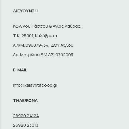
ΔΙΕΥΘΥΝΣΗ
Κων/νου Φάσσου & Αγίας Λαύρας,
Τ.Κ. 25001, Καλάβρυτα
A.Φ.Μ. 096079434, ΔΟΥ Αιγίου
Αρ. Μητρώου Ε.Μ.ΑΣ. 0702003
E-MAIL
info@kalavritacoop.gr
ΤΗΛΕΦΩΝΑ
26920 24124
26920 23013