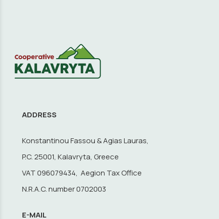
ADDRESS
Konstantinou Fassou & Agias Lauras,
P.C. 25001, Kalavryta, Greece
VAT 096079434, Aegion Tax Office
N.R.A.C. number 0702003
E-MAIL