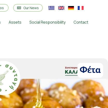
eos
Our News
s
Assets
Social Responsibility
Contact