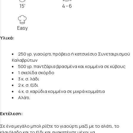
15'
4 - 6
Easy
Υλικά:
250 γρ. γιαούρτι πρόβειο ή κατσικίσιο Συνεταιρισμού
Καλαβρύτων
500 γρ. παντζάρια βρασμένα και κομμένα σε κύβους
1 σκελίδα σκόρδο
3 κ. σ. λάδι
2 κ. σ. ξίδι
4 κ. σ. καρύδια κομμένα σε μικρά κομμάτια
Αλάτι
Εκτέλεση:
Σε ένα μεγάλο μπολ ρίξτε το γιαούρτι μαζί με το αλάτι, το
ελαιόλαδο και το ξίδι και ανακατέψτε μέχρι να