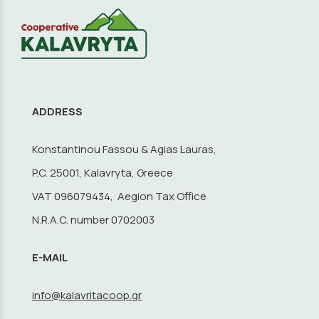
ADDRESS
Konstantinou Fassou & Agias Lauras,
P.C. 25001, Kalavryta, Greece
VAT 096079434, Aegion Tax Office
N.R.A.C. number 0702003
E-MAIL
info@kalavritacoop.gr