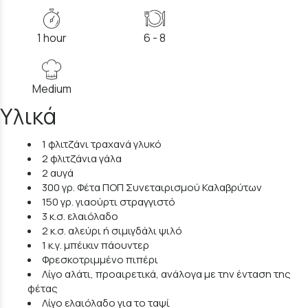
1 hour
6 - 8
Medium
Υλικά
1 φλιτζάνι τραχανά γλυκό
2 φλιτζάνια γάλα
2 αυγά
300 γρ. Φέτα ΠΟΠ Συνεταιρισμού Καλαβρύτων
150 γρ. γιαούρτι στραγγιστό
3 κ.σ. ελαιόλαδο
2 κ.σ. αλεύρι ή σιμιγδάλι ψιλό
1 κ.γ. μπέικιν πάουντερ
Φρεσκοτριμμένο πιπέρι
Λίγο αλάτι, προαιρετικά, ανάλογα με την ένταση της
φέτας
Λίγο ελαιόλαδο για το ταψί