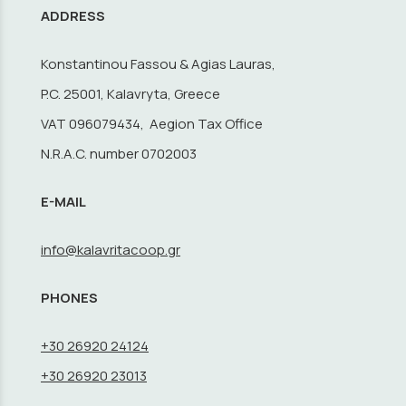
ADDRESS
Konstantinou Fassou & Agias Lauras,
P.C. 25001, Kalavryta, Greece
VAT 096079434, Aegion Tax Office
N.R.A.C. number 0702003
E-MAIL
info@kalavritacoop.gr
PHONES
+30 26920 24124
+30 26920 23013