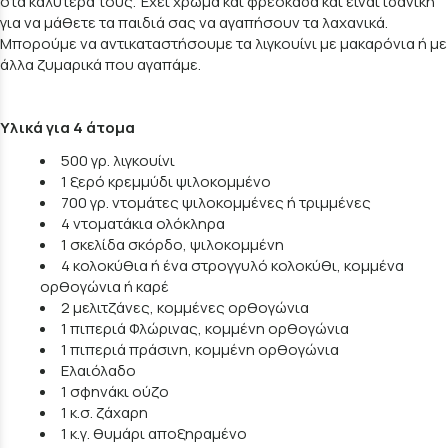
στα καλύτερά τους. Έχει χρώμα και φρεσκάδα και είναι ιδανική
για να μάθετε τα παιδιά σας να αγαπήσουν τα λαχανικά.
Μπορούμε να αντικαταστήσουμε τα λιγκουίνι με μακαρόνια ή με
άλλα ζυμαρικά που αγαπάμε.
Υλικά για 4 άτομα
500 γρ. λιγκουίνι
1 ξερό κρεμμύδι ψιλοκομμένο
700 γρ. ντομάτες ψιλοκομμένες ή τριμμένες
4 ντοματάκια ολόκληρα
1 σκελίδα σκόρδο, ψιλοκομμένη
4 κολοκύθια ή ένα στρογγυλό κολοκύθι, κομμένα
ορθογώνια ή καρέ
2 μελιτζάνες, κομμένες ορθογώνια
1 πιπεριά Φλώρινας, κομμένη ορθογώνια
1 πιπεριά πράσινη, κομμένη ορθογώνια
Ελαιόλαδο
1 σφηνάκι ούζο
1 κ.σ. ζάχαρη
1 κ.γ. θυμάρι αποξηραμένο