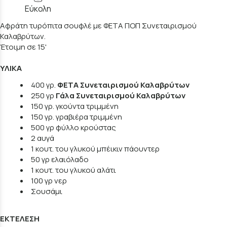
Εύκολη
Αφράτη τυρόπιτα σουφλέ με ΦΕΤΑ ΠΟΠ Συνεταιρισμού
Καλαβρύτων.
Έτοιμη σε 15'
ΥΛΙΚΑ
400 γρ.
ΦΕΤΑ Συνεταιρισμού Καλαβρύτων
250 γρ
Γάλα Συνεταιρισμού Καλαβρύτων
150 γρ.
γκούντα τριμμένη
150 γρ.
γραβιέρα τριμμένη
500 γρ φύλλο κρούστας
2 αυγά
1 κουτ. του γλυκού μπέικιν πάουντερ
50 γρ ελαιόλαδο
1 κουτ. του γλυκού αλάτι
100 γρ νερ
Σουσάμι
ΕΚΤΕΛΕΣΗ