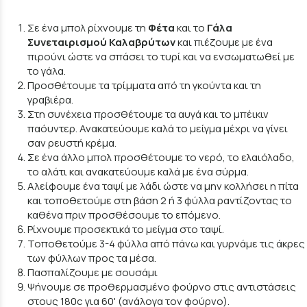
Σε ένα μπολ ρίχνουμε τη
Φέτα
και το
Γάλα
Συνεταιρισμού Καλαβρύτων
και πιέζουμε με ένα
πιρούνι ώστε να σπάσει το τυρί και να ενσωματωθεί με
το γάλα.
Προσθέτουμε τα τρίμματα από τη γκούντα και τη
γραβιέρα.
Στη συνέχεια προσθέτουμε τα αυγά και το μπέικιν
παόυντερ. Ανακατεύουμε καλά το μείγμα μέχρι να γίνει
σαν ρευστή κρέμα.
Σε ένα άλλο μπολ προσθέτουμε το νερό, το ελαιόλαδο,
το αλάτι και ανακατεύουμε καλά με ένα σύρμα.
Αλείφουμε ένα ταψί με λάδι ώστε να μην κολλήσει η πίτα
και τοποθετούμε στη βάση 2 ή 3 φύλλα ραντίζοντας το
καθένα πριν προσθέσουμε το επόμενο.
Ρίχνουμε προσεκτικά το μείγμα στο ταψί.
Τοποθετούμε 3-4 φύλλα από πάνω και γυρνάμε τις άκρες
των φύλλων προς τα μέσα.
Πασπαλίζουμε με σουσάμι
Ψήνουμε σε προθερμασμένο φούρνο στις αντιστάσεις
στους 180c για 60' (ανάλογα τον φούρνο).