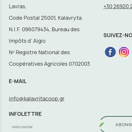
Lavras,
+30 26920 
Code Postal 25001, Kalavryta
N.I.F. 096079434, Bureau des
SUIVEZ-N
Impôts d’ Aigio
Nº Registre National des
Coopératives Agricoles 0702003
E-MAIL
info@kalavritacoop.gr
INFOLETTRE
ABONN