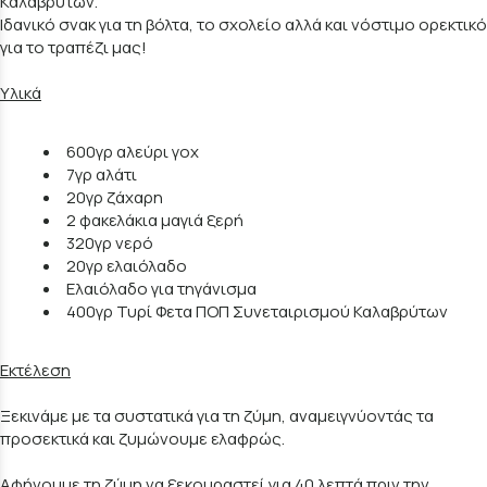
Καλαβρύτων.
Ιδανικό σνακ για τη βόλτα, το σχολείο αλλά και νόστιμο ορεκτικό
για το τραπέζι μας!
Υλικά
600γρ αλεύρι γοχ
7γρ αλάτι
20γρ ζάχαρη
2 φακελάκια μαγιά ξερή
320γρ νερό
20γρ ελαιόλαδο
Ελαιόλαδο για τηγάνισμα
400γρ Τυρί Φετα ΠΟΠ Συνεταιρισμού Καλαβρύτων
Εκτέλεση
Ξεκινάμε με τα συστατικά για τη ζύμη, αναμειγνύοντάς τα
προσεκτικά και ζυμώνουμε ελαφρώς.
Αφήνουμε τη ζύμη να ξεκουραστεί για 40 λεπτά πριν την