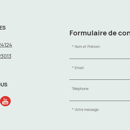
ES
Formulaire de co
24124
Nom et Prénom:
23013
Email:
OUS
Téléphone:
Votre message: