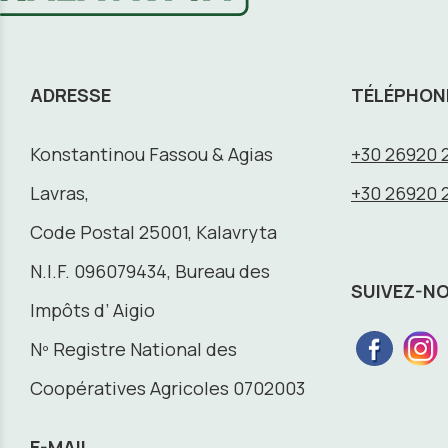
ADRESSE
TÉLÉPHON
Konstantinou Fassou & Agias
+30 26920 
Lavras,
+30 26920 
Code Postal 25001, Kalavryta
N.I.F. 096079434, Bureau des
SUIVEZ-N
Impôts d’ Aigio
Nº Registre National des
Coopératives Agricoles 0702003
E-MAIL