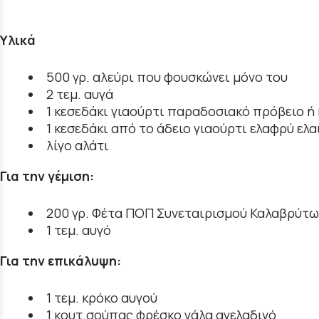
Υλικά
500 γρ. αλεύρι που φουσκώνει μόνο του
2 τεμ. αυγά
1 κεσεδάκι γιαούρτι παραδοσιακό πρόβειο ή
1 κεσεδάκι από το άδειο γιαούρτι ελαφρύ ελ
λίγο αλάτι
Για την γέμιση:
200 γρ. Φέτα ΠΟΠ Συνεταιρισμού Καλαβρύτω
1 τεμ. αυγό
Για την επικάλυψη:
1 τεμ. κρόκο αυγού
1 κουτ.σούπας φρέσκο γάλα αγελαδινό