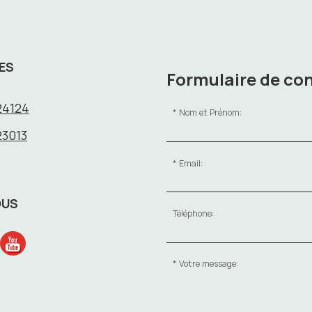
ES
Formulaire de co
24124
Nom et Prénom:
23013
Email:
OUS
Téléphone:
Votre message: