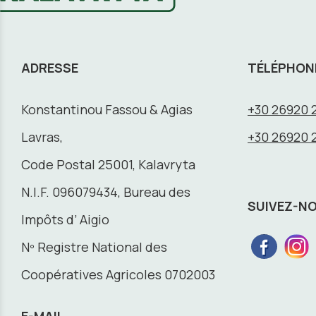
ADRESSE
TÉLÉPHON
Konstantinou Fassou & Agias
+30 26920 
Lavras,
+30 26920 
Code Postal 25001, Kalavryta
N.I.F. 096079434, Bureau des
SUIVEZ-N
Impôts d’ Aigio
Nº Registre National des
Coopératives Agricoles 0702003
E-MAIL