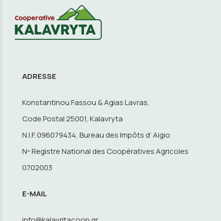
ADRESSE
Konstantinou Fassou & Agias Lavras,
Code Postal 25001, Kalavryta
N.I.F. 096079434, Bureau des Impôts d’ Aigio
Nº Registre National des Coopératives Agricoles
0702003
E-MAIL
info@kalavritacoop.gr