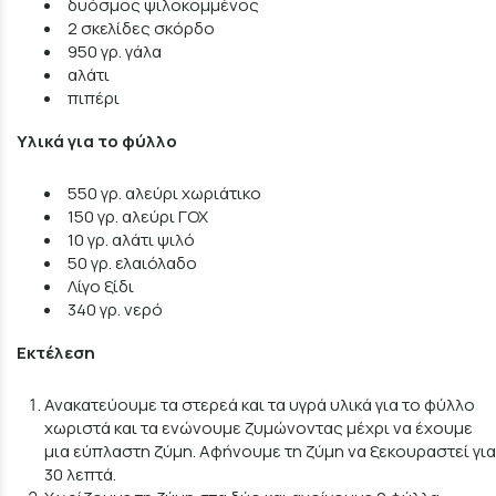
δυόσμος ψιλοκομμένος
2 σκελίδες σκόρδο
950 γρ. γάλα
αλάτι
πιπέρι
Υλικά για το φύλλο
550 γρ. αλεύρι χωριάτικο
150 γρ. αλεύρι ΓΟΧ
10 γρ. αλάτι ψιλό
50 γρ. ελαιόλαδο
Λίγο ξίδι
340 γρ. νερό
Εκτέλεση
Ανακατεύουμε τα στερεά και τα υγρά υλικά για το φύλλο
χωριστά και τα ενώνουμε ζυμώνοντας μέχρι να έχουμε
μια εύπλαστη ζύμη. Αφήνουμε τη ζύμη να ξεκουραστεί για
30 λεπτά.