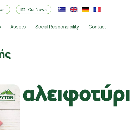
eos
Our News
s
Assets
Social Responsibility
Contact
ής