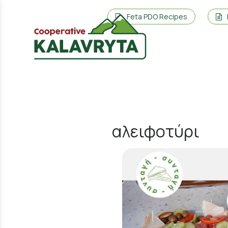
Feta PDO Recipes
αλειφοτύρι