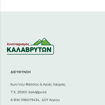
ΔΙΕΥΘΥΝΣΗ
Κων/νου Φάσσου & Αγίας Λαύρας,
Τ.Κ. 25001, Καλάβρυτα
A.Φ.Μ. 096079434, ΔΟΥ Αιγίου