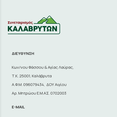
ΔΙΕΥΘΥΝΣΗ
Κων/νου Φάσσου & Αγίας Λαύρας,
Τ.Κ. 25001, Καλάβρυτα
A.Φ.Μ. 096079434, ΔΟΥ Αιγίου
Αρ. Μητρώου Ε.Μ.ΑΣ. 0702003
E-MAIL