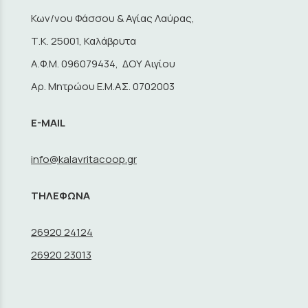
Κων/νου Φάσσου & Αγίας Λαύρας,
Τ.Κ. 25001, Καλάβρυτα
A.Φ.Μ. 096079434, ΔΟΥ Αιγίου
Αρ. Μητρώου Ε.Μ.ΑΣ. 0702003
E-MAIL
info@kalavritacoop.gr
ΤΗΛΕΦΩΝΑ
26920 24124
26920 23013