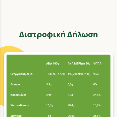
Διατροφική Δήλωση
ΑΝΑ 100g
ΑΝΑ ΜΕΡΙΔΑ 30g
%ΠΠΑ*
Ενεργειακή Αξία:
113kcal/472kj
192,7kcal/802,4kj
9,6%
Λιπαρά:
3,3g
5,6g
8%
Κορεσμένα:
2,9g
4,9g
24,5%
Υδατάνθρακες:
16,7g
28,4g
10,9%
Σάκχαρα:
15g
25,5g
28,3%