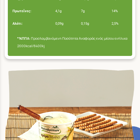
Πρωτεΐνες:
4,1g
7g
14%
Αλάτι:
0,09g
0,15g
2,5%
*%ΠΠΑ:
Προσλαμβανόμενη Ποσότητα Αναφοράς ενός μέσου ενήλικα
2000kcal/8400kj