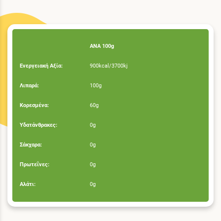
ΑΝΑ 100g
Ενεργειακή Αξία:
900kcal/3700kj
Λιπαρά:
100g
Κορεσμένα:
60g
Υδατάνθρακες:
0g
Σάκχαρα:
0g
Πρωτεΐνες:
0g
Αλάτι:
0g