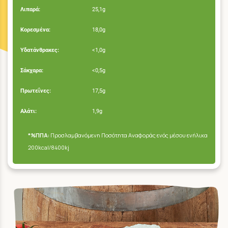
Λιπαρά:
25,1g
Κορεσμένα:
18,0g
Υδατάνθρακες:
<1,0g
Σάκχαρα:
<0,5g
Πρωτεΐνες:
17,5g
Αλάτι:
1,9g
*%ΠΠΑ:
Προσλαμβανόμενη Ποσότητα Αναφοράς ενός μέσου ενήλικα
200kcal/8400kj