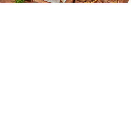
ο
Ν
1
σε Διαγωνισμό τυφλής
δοκιμής ανάμεσα σε 35 ελληνικές
φέτες, Βραβείο "Γαστρονόμος"