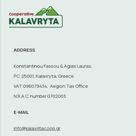
ADDRESS
Konstantinou Fassou & Agias Lauras,
P.C. 25001, Kalavryta, Greece
VAT 096079434, Aegion Tax Office
N.R.A.C. number 0702003
E-MAIL
info@kalavritacoop.gr