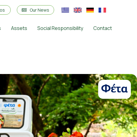
eos
Our News
s
Assets
Social Responsibility
Contact