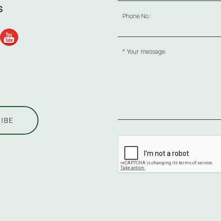
S
Phone No.:
Your message:
IBE