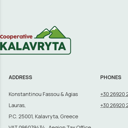
ADDRESS
PHONES
Konstantinou Fassou & Agias
+30 26920 
Lauras,
+30 26920 
P.C. 25001, Kalavryta, Greece
VAT 096079434, Aegion Tax Office