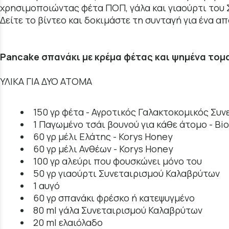
χρησιμοποιώντας φέτα ΠΟΠ, γάλα και γιαούρτι του
Δείτε το βίντεο και δοκιμάστε τη συνταγή για ένα α
Pancake σπανάκι με κρέμα φέτας και ψημένα τομ
ΥΛΙΚΑ ΓΙΑ ΔΥΟ ΑΤΟΜΑ
150 γρ φέτα - Αγροτικός Γαλακτοκομικός Συ
1 Παγωμένο τσάι βουνού για κάθε άτομο - Bi
60 γρ μέλι Ελάτης - Korys Honey
60 γρ μέλι Ανθέων - Korys Honey
100 γρ αλεύρι που φουσκώνει μόνο του
50 γρ γιαούρτι Συνεταιρισμού Καλαβρύτων
1 αυγό
60 γρ σπανάκι φρέσκο ή κατεψυγμένο
80 ml γάλα Συνεταιρισμού Καλαβρύτων
20 ml ελαιόλαδο