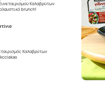
 Συνεταιρισμού Καλαβρύτων.
πολαυστικό brunch!
ατίνια
νεταιρισμός Καλαβρύτων
okoziakas